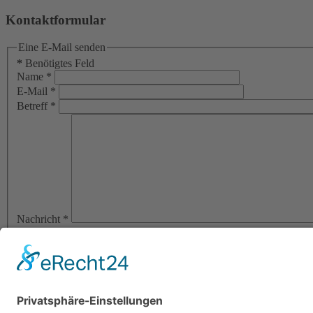
Kontaktformular
Eine E-Mail senden
*
Benötigtes Feld
Name
*
E-Mail
*
Betreff
*
Nachricht
*
Ich habe die
Datenschutzerklärung
zur Kenntnis genommen. Ich
Sie können Ihre Einwilligung jederzeit für die Zukunft per E-Ma
Spamprüfung: 9 plus 3 ist gleich
E-Mail senden