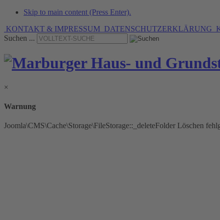
Skip to main content (Press Enter).
KONTAKT & IMPRESSUM
DATENSCHUTZERKLÄRUNG
K
Suchen ...
×
Warnung
Joomla\CMS\Cache\Storage\FileStorage::_deleteFolder Löschen feh
» Verwaltungsleistungen
mit Tradition seit 1936.