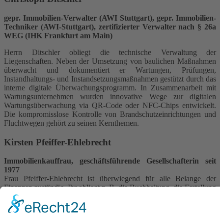
gepr. Immobilien-Verwalter (AWI Stuttgart), gepr. Immobilien-
Techniker (AWI-Stuttgart), zertifizierter Verwalter nach § 26a
WEG (IHK Frankfurt am Main)
Herrn Ditschler obliegt die technische Verwaltung der
Liegenschaften. Neben der Umsetzung von baulichen Maßnahmen
überwacht und dokumentiert er Wartungen, Prüfungen,
Instandhaltungs- und Instandsetzungsmaßnahmen gestützt durch das
interne digitale Überwachungsprogramm. In Zusammenarbeit mit
Wartungsunternehmen wurden innovative Wege zur digitalen
Wartungsüberwachung via QR-Code oder NFC-Chips entwickelt.
Die kompromisslose Kontrolle von Brandschutzeinrichtungen und
Fluchtwegen gehört zu seinen Kernthemen.
Kirsten Pfeiffer-Ehlebrecht
Immobilienkauffrau, geschäftsführende Gesellschafterin seit
1977
Frau Pfeiffer-Ehlebrecht ist überwiegend für alle Belange der
Finanzen zuständig. Ihr obliegt z. B. die Buchhaltung, die Erstellung
von Abrechnungen und Wirtschaftsplänen, das Mahnwesen und der
Zahlungsverkehr.