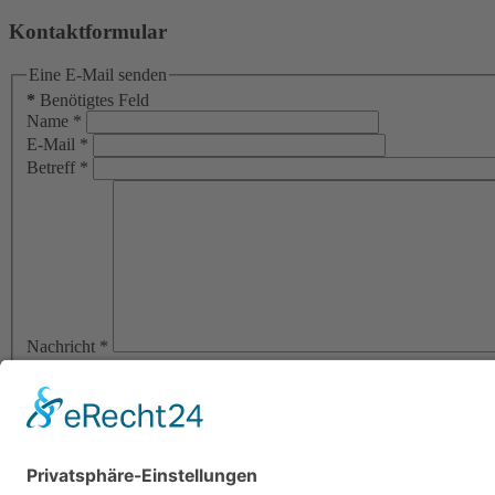
Kontaktformular
Eine E-Mail senden
*
Benötigtes Feld
Name
*
E-Mail
*
Betreff
*
Nachricht
*
Ich habe die
Datenschutzerklärung
zur Kenntnis genommen. Ich
Sie können Ihre Einwilligung jederzeit für die Zukunft per E-Ma
Spamprüfung: 3 plus 19 ist gleich
E-Mail senden