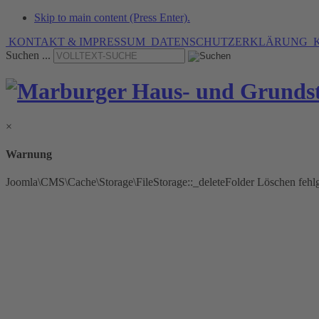
Skip to main content (Press Enter).
KONTAKT & IMPRESSUM
DATENSCHUTZERKLÄRUNG
K
Suchen ...
×
Warnung
Joomla\CMS\Cache\Storage\FileStorage::_deleteFolder Löschen feh
» Verwaltungsleistungen
mit Tradition seit 1936.