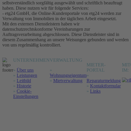
selbstverständlich sorgfältig ausgewählt und schriftlich beauftragt
haben. Diese nutzen wir für folgende Services:
- etg24 GmbH, die Online-Kundenportale von etg24 werden zur
Verwaltung von Immobilien in der täglichen Arbeit eingesetzt.
Mit den externen Dienstleistern haben wir
datenschutzrechtskonforme Vereinbarungen zur
Auftragsverarbeitung abgeschlossen. Diese Dienstleister sind in
diesem Zusammenhang an unsere Weisungen gebunden und werden
von uns regelmäßig kontrolliert.
UNTERNEHMEN
VERWALTUNG
MIETER-
MIT
»
Über uns
»
PORTAL
IM:
»
Leistungen
Wohnungseigentum
»
»
Leitbild
»
Mietverwaltung
Reparaturmeldung
»
Historie
»
Kontaktformular
»
Cookie-
»
Links
Einstellungen