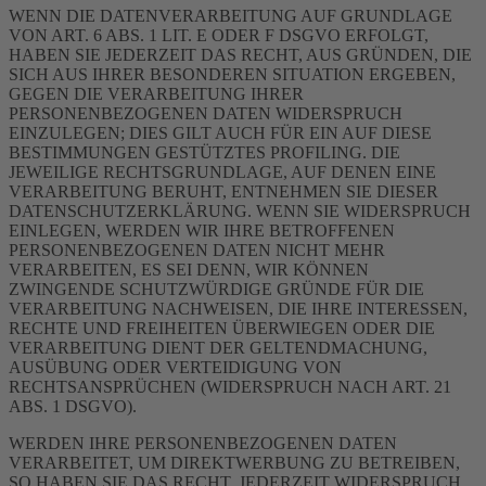
WENN DIE DATENVERARBEITUNG AUF GRUNDLAGE
VON ART. 6 ABS. 1 LIT. E ODER F DSGVO ERFOLGT,
HABEN SIE JEDERZEIT DAS RECHT, AUS GRÜNDEN, DIE
SICH AUS IHRER BESONDEREN SITUATION ERGEBEN,
GEGEN DIE VERARBEITUNG IHRER
PERSONENBEZOGENEN DATEN WIDERSPRUCH
EINZULEGEN; DIES GILT AUCH FÜR EIN AUF DIESE
BESTIMMUNGEN GESTÜTZTES PROFILING. DIE
JEWEILIGE RECHTSGRUNDLAGE, AUF DENEN EINE
VERARBEITUNG BERUHT, ENTNEHMEN SIE DIESER
DATENSCHUTZERKLÄRUNG. WENN SIE WIDERSPRUCH
EINLEGEN, WERDEN WIR IHRE BETROFFENEN
PERSONENBEZOGENEN DATEN NICHT MEHR
VERARBEITEN, ES SEI DENN, WIR KÖNNEN
ZWINGENDE SCHUTZWÜRDIGE GRÜNDE FÜR DIE
VERARBEITUNG NACHWEISEN, DIE IHRE INTERESSEN,
RECHTE UND FREIHEITEN ÜBERWIEGEN ODER DIE
VERARBEITUNG DIENT DER GELTENDMACHUNG,
AUSÜBUNG ODER VERTEIDIGUNG VON
RECHTSANSPRÜCHEN (WIDERSPRUCH NACH ART. 21
ABS. 1 DSGVO).
WERDEN IHRE PERSONENBEZOGENEN DATEN
VERARBEITET, UM DIREKTWERBUNG ZU BETREIBEN,
SO HABEN SIE DAS RECHT, JEDERZEIT WIDERSPRUCH