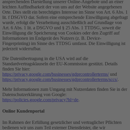
ansprechenden Darstellung unserer Online-Angebote und an einer
leichten Auffindbarkeit der von uns auf der Website angegebenen
Orte. Dies stellt ein berechtigtes Interesse im Sinne von Art. 6 Abs. 1
lit. f DSGVO dar. Sofern eine entsprechende Einwilligung abgefragt
wurde, erfolgt die Verarbeitung ausschließlich auf Grundlage von
Art. 6 Abs. 1 lit. a DSGVO und § 25 Abs. 1 TTDSG, soweit die
Einwilligung die Speicherung von Cookies oder den Zugriff auf
Informationen im Endgerät des Nutzers (z. B. Device-
Fingerprinting) im Sinne des TTDSG umfasst. Die Einwilligung ist
jederzeit widerrufbar.
Die Datenübertragung in die USA wird auf die
Standardvertragsklauseln der EU-Kommission gestützt. Details
finden Sie hier:
https://privacy.google.com/businesses/gdprcontrollerterms/
und
https://privacy.google.com/businesses/gdprcontrollerterms/sccs/
.
Mehr Informationen zum Umgang mit Nutzerdaten finden Sie in der
Datenschutzerklärung von Google:
https://policies.google.com/privacy?hl=de
.
Online Kundenportal
Im Rahmen der Erfüllung gesetzlicher und vertraglicher Pflichten
bedienen wir uns zum Teil externer Dienstleister, die wir